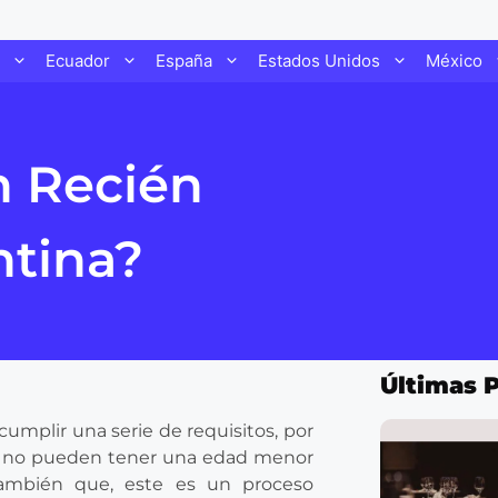
Ecuador
España
Estados Unidos
México
 Recién
ntina?
Últimas 
umplir una serie de requisitos, por
s no pueden tener una edad menor
también que, este es un proceso